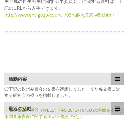
用金属の再生利用に関する小委員会」に関する資料は、下
記のURLから入手できます。
http://www.env.go.jp/council/03haiki/y030-48b.html
活動内容
◯下記の欧州委員会の文書を翻訳しました。また各文書に対
する研究会の視点を掲載しました。
最近の活動
・廃電気電子機器（WEEE）指令2012/19/EU の評価を支援す
る調査報告書に関するRtoS研究会の視点